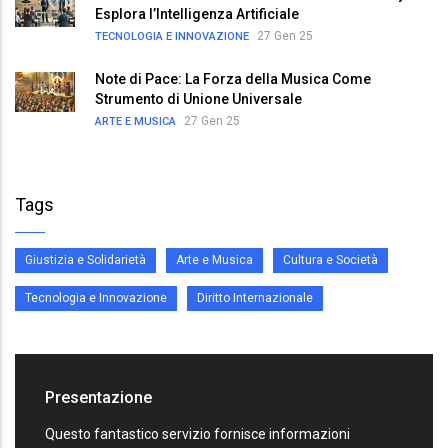
Esplora l’Intelligenza Artificiale
27 Gen 25
TECNOLOGIA E INNOVAZIONE
Note di Pace: La Forza della Musica Come
Strumento di Unione Universale
27 Gen 25
ARTE E MUSICA
Tags
Giustizia e Solidarietà
Arte e Musica
Cultura e Società
Tecnologia e Innovazione
Diritto Internazionale
Presentazione
Questo fantastico servizio fornisce informazioni